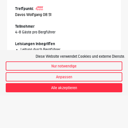
Treffpunkt
Davos Wolfgang 08:51
Teilnehmer
4-8 Gäste pro Bergführer
Leistungen inbegriffen
Leitung durch Bergführer
2 Nächte im DZ mit Dusche/WC
Diese Website verwendet Cookies und externe Dienste.
2x Halbpension
Nur notwendige
Kursunterlagen
Anpassen
Leistungen nicht inbegriffen
Anreise zum Treffpunkt und Heimreise
Alle akzeptieren
Nicht erwähnte Mahlzeiten und Getränke
Kosten für allfällige Transfers
Zusätzliche Leistungen in der Unterkunft
Annullationskostenversicherung
Vorgesehener Bergführer