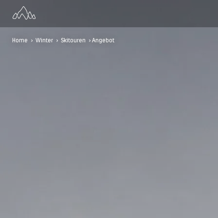
Home
>
Winter
>
Skitouren
> Angebot