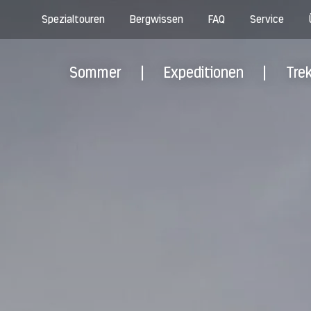
Spezialtouren
Bergwissen
FAQ
Service
Sommer
|
Expeditionen
|
Tre