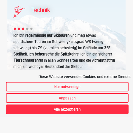
Technik
Ich bin
regelmässig auf Skitouren
und mag etwas
sportlichere Touren im Schwierigkeitsgrad WS (wenig
schwierig) bis ZS (ziemlich schwierig) im
Gelände um 35°
Steilheit
. Ich
beherrsche die Spitzkehre
. Ich bin ein
sicherer
Tiefschneefahrer
in allen Schneearten und die Abfahrt ist für
mich ein wichtiger Bestandteil der Skitour.
Diese Website verwendet Cookies und externe Dienste.
Nur notwendige
Kondition
Anpassen
Alle akzeptieren
Ich betreibe regelmässig Ausdauersport wie Wandern,
Joggen, Radfahren. Ich bewältige
5 Stunden Aufstieg pro
Tag
, das sind bis zu
1400 Höhenmeter
. Bei einem Tempo