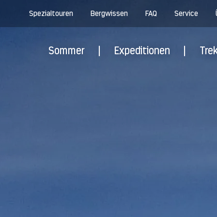
Spezialtouren
Bergwissen
FAQ
Service
Sommer
|
Expeditionen
|
Tre