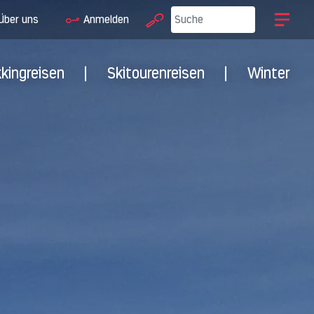
Über uns
Anmelden
kkingreisen
|
Skitourenreisen
|
Winter