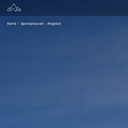
Home
>
Spontantouren
> Angebot