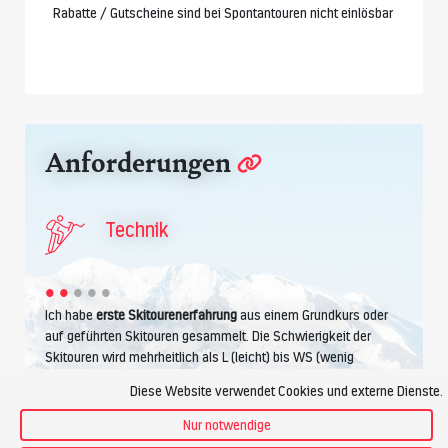
Rabatte / Gutscheine sind bei Spontantouren nicht einlösbar
Anforderungen
Technik
Ich habe
erste Skitourenerfahrung
aus einem Grundkurs oder
auf geführten Skitouren gesammelt. Die Schwierigkeit der
Skitouren wird mehrheitlich als L (leicht) bis WS (wenig
schwierig) eingestuft und wir bewegen uns im
Gelände um
Diese Website verwendet Cookies und externe Dienste.
30° Steilheit
. Kurze steilere Passagen bieten genügend Platz
zum Schwingen. Die
Spitzkehre im Aufstieg
kriege ich hin.
Nur notwendige
Tiefschneeerfahrung
und Parallelschwung im