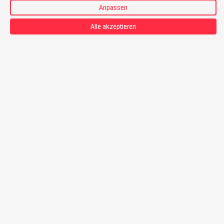
unpräpariertem Schnee werden vorausgesetzt.
Anpassen
Alle akzeptieren
Kondition
Ich betreibe Ausdauersport wie Wandern, Joggen, Radfahren.
Ich bewältige
4 Stunden Aufstieg pro Tag
, das sind bis zu
1200 Höhenmeter
. Bei einem Tempo von ca.
300
Hm pro
Stunde
fühle ich mich wohl.
Detailprogramm