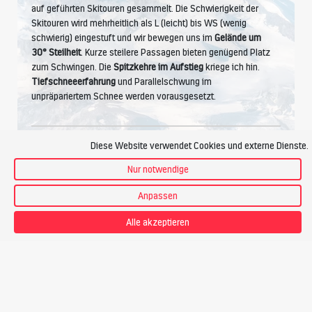
auf geführten Skitouren gesammelt. Die Schwierigkeit der
Skitouren wird mehrheitlich als L (leicht) bis WS (wenig
schwierig) eingestuft und wir bewegen uns im
Gelände um
30° Steilheit
. Kurze steilere Passagen bieten genügend Platz
zum Schwingen. Die
Spitzkehre im Aufstieg
kriege ich hin.
Tiefschneeerfahrung
und Parallelschwung im
unpräpariertem Schnee werden vorausgesetzt.
Diese Website verwendet Cookies und externe Dienste.
Kondition
Nur notwendige
Anpassen
Ich betreibe Ausdauersport wie Wandern, Joggen, Radfahren.
Alle akzeptieren
Ich bewältige
4 Stunden Aufstieg pro Tag
, das sind bis zu
1200 Höhenmeter
. Bei einem Tempo von ca.
300
Hm pro
Stunde
fühle ich mich wohl.