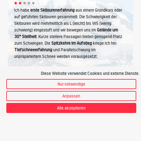
Ich habe
erste Skitourenerfahrung
aus einem Grundkurs oder
auf geführten Skitouren gesammelt. Die Schwierigkeit der
Skitouren wird mehrheitlich als L (leicht) bis WS (wenig
schwierig) eingestuft und wir bewegen uns im
Gelände um
30° Steilheit
. Kurze steilere Passagen bieten genügend Platz
zum Schwingen. Die
Spitzkehre im Aufstieg
kriege ich hin.
Tiefschneeerfahrung
und Parallelschwung im
unpräpariertem Schnee werden vorausgesetzt.
Diese Website verwendet Cookies und externe Dienste.
Kondition
Nur notwendige
Anpassen
Alle akzeptieren
Ich betreibe Ausdauersport wie Wandern, Joggen, Radfahren.
Ich bewältige
4 Stunden Aufstieg pro Tag
, das sind bis zu
1200 Höhenmeter
. Bei einem Tempo von ca.
300
Hm pro
Stunde
fühle ich mich wohl.