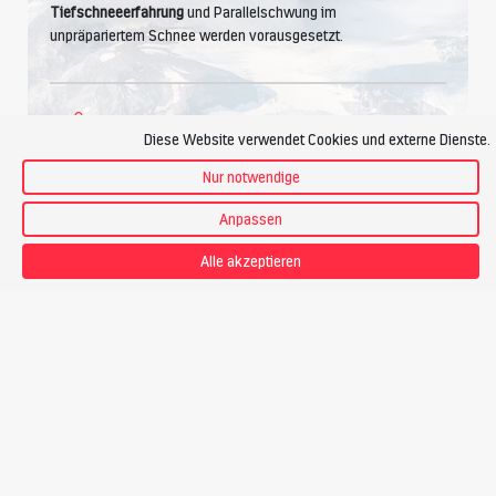
Tiefschneeerfahrung
und Parallelschwung im
unpräpariertem Schnee werden vorausgesetzt.
Kondition
Diese Website verwendet Cookies und externe Dienste.
Nur notwendige
Anpassen
Ich bewältige
3-4 Stunden Aufstieg pro Tag
, das sind bis zu
1000 Höhenmeter
. Bei einem Tempo von ca.
300
Hm pro
Alle akzeptieren
Stunde
fühle ich mich wohl.
Detailprogramm