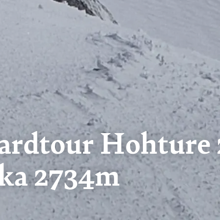
boardtour Hohtur
cka 2734m