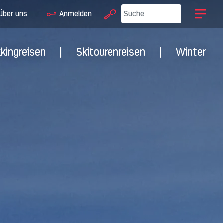
Über uns
Anmelden
kkingreisen
|
Skitourenreisen
|
Winter