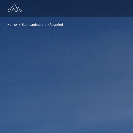
Home
>
Spontantouren
> Angebot