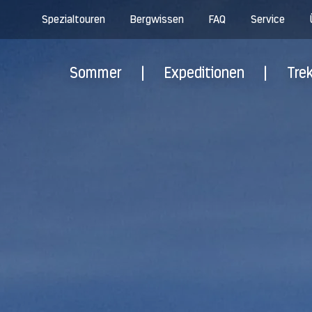
Spezialtouren
Bergwissen
FAQ
Service
Sommer
|
Expeditionen
|
Tre