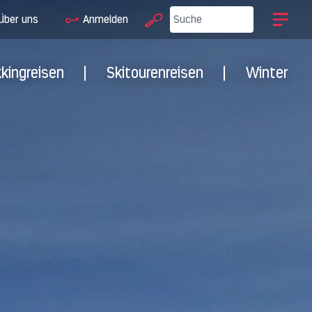
Über uns
Anmelden
kkingreisen
|
Skitourenreisen
|
Winter