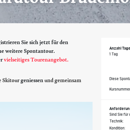
trieren Sie sich jetzt für den
Anzahl Tag
ne weitere Spontantour.
1 Tag
er
vielseitiges Tourenangebot.
Diese Sponta
e Skitour
geniessen
und gemeinsam
Kursnumme
Anforderu
Sind Sie für
Technik:
Kondition: