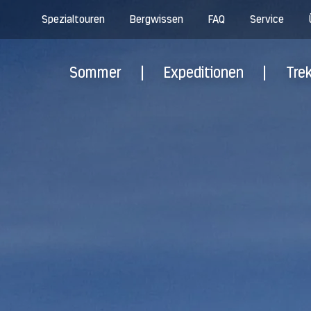
Spezialtouren
Bergwissen
FAQ
Service
Sommer
|
Expeditionen
|
Tre