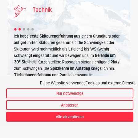
Technik
Ich habe
erste Skitourenerfahrung
aus einem Grundkurs oder
auf geführten Skitouren gesammelt. Die Schwierigkeit der
Skitouren wird mehrheitlich als L (leicht) bis WS (wenig
schwierig) eingestuft und wir bewegen uns im
Gelände um
30° Steilheit
. Kurze steilere Passagen bieten genügend Platz
zum Schwingen. Die
Spitzkehre im Aufstieg
kriege ich hin.
Tiefschneeerfahrung
und Parallelschwung im
unpräpariertem Schnee werden vorausgesetzt.
Diese Website verwendet Cookies und externe Dienste.
Nur notwendige
Anpassen
Kondition
Alle akzeptieren
Ich betreibe Ausdauersport wie Wandern, Joggen, Radfahren.