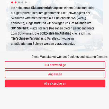
Ich habe
erste Skitourenerfahrung
aus einem Grundkurs oder
auf geführten Skitouren gesammelt. Die Schwierigkeit der
Skitouren wird mehrheitlich als L (leicht) bis WS (wenig
schwierig) eingestuft und wir bewegen uns im
Gelände um
30° Steilheit
. Kurze steilere Passagen bieten genügend Platz
zum Schwingen. Die
Spitzkehre im Aufstieg
kriege ich hin.
Tiefschneeerfahrung
und Parallelschwung im
unpräpariertem Schnee werden vorausgesetzt.
Diese Website verwendet Cookies und externe Dienste.
Kondition
Nur notwendige
Anpassen
Alle akzeptieren
Ich betreibe Ausdauersport wie Wandern, Joggen, Radfahren.
Ich bewältige
4 Stunden Aufstieg pro Tag
, das sind bis zu
1200 Höhenmeter
. Bei einem Tempo von ca.
300
Hm pro
Stunde
fühle ich mich wohl.