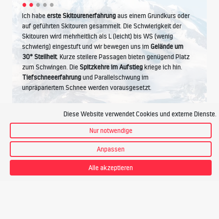
Ich habe
erste Skitourenerfahrung
aus einem Grundkurs oder
auf geführten Skitouren gesammelt. Die Schwierigkeit der
Skitouren wird mehrheitlich als L (leicht) bis WS (wenig
schwierig) eingestuft und wir bewegen uns im
Gelände um
30° Steilheit
. Kurze steilere Passagen bieten genügend Platz
zum Schwingen. Die
Spitzkehre im Aufstieg
kriege ich hin.
Tiefschneeerfahrung
und Parallelschwung im
unpräpariertem Schnee werden vorausgesetzt.
Diese Website verwendet Cookies und externe Dienste.
Kondition
Nur notwendige
Anpassen
Alle akzeptieren
Ich betreibe Ausdauersport wie Wandern, Joggen, Radfahren.
Ich bewältige
4 Stunden Aufstieg pro Tag
, das sind bis zu
1200 Höhenmeter
. Bei einem Tempo von ca.
300
Hm pro
Stunde
fühle ich mich wohl.