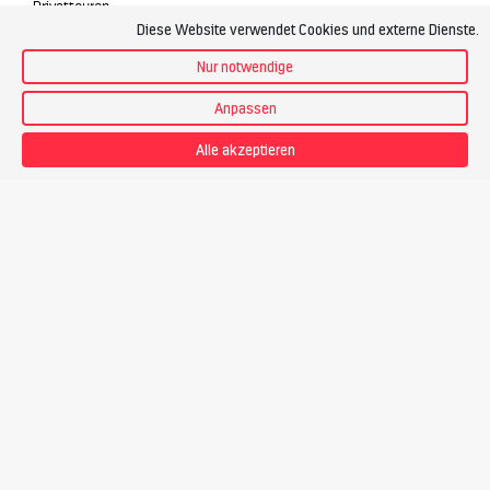
Privattouren
Diese Website verwendet Cookies und externe Dienste.
Skitourenreisen
Unterkunft
Nur notwendige
Anpassen
Service
Geschenkgutschein
Alle akzeptieren
Individuelle Offerte
Newsletter Fernsicht abonnieren
Newsletter Spontantouren abonnieren
Persönliche Beratung
Ihre private Skitourenreise
Download Ausbildungsunterlagen
Versicherungsschutz
Über uns
Kontakt
Team
Offene Stellen
Philosophie