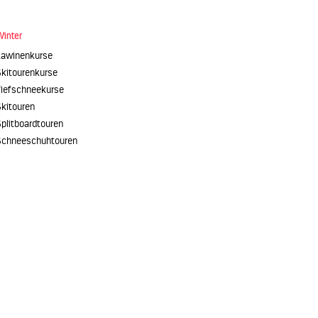
Winter
Lawinenkurse
Skitourenkurse
Tiefschneekurse
Skitouren
plitboardtouren
Schneeschuhtouren