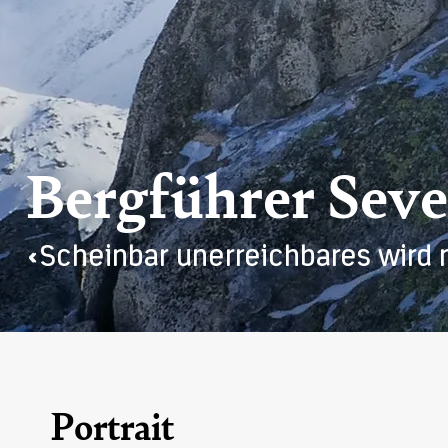
Bergführer Seve
«Scheinbar unerreichbares wird 
Portrait