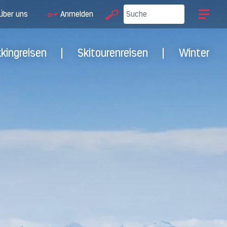
Über uns
Anmelden
kkingreisen
|
Skitourenreisen
|
Winter