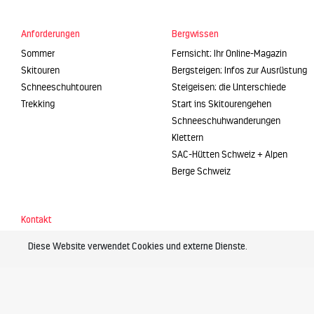
Anforderungen
Bergwissen
Sommer
Fernsicht: Ihr Online-Magazin
Skitouren
Bergsteigen: Infos zur Ausrüstung
Schneeschuhtouren
Steigeisen: die Unterschiede
Trekking
Start ins Skitourengehen
Schneeschuhwanderungen
Klettern
SAC-Hütten Schweiz + Alpen
Berge Schweiz
Kontakt
Berg + Tal AG
Diese Website verwendet Cookies und externe Dienste.
Alpinschule
Platz 6 | CH-6039 Root D4
Schweiz