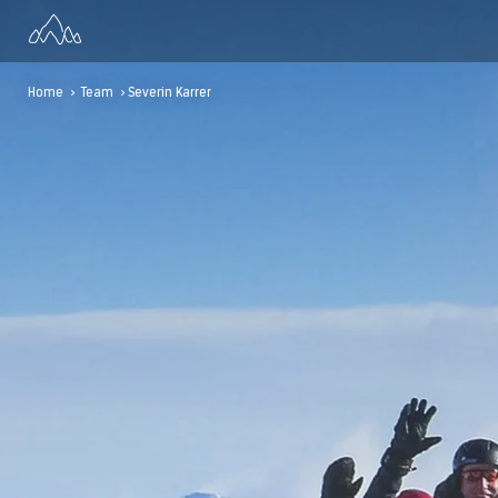
Home
>
Team
> Severin Karrer