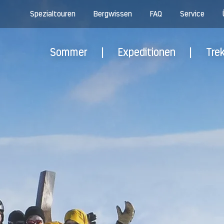
Spezialtouren
Bergwissen
FAQ
Service
Sommer
|
Expeditionen
|
Tre