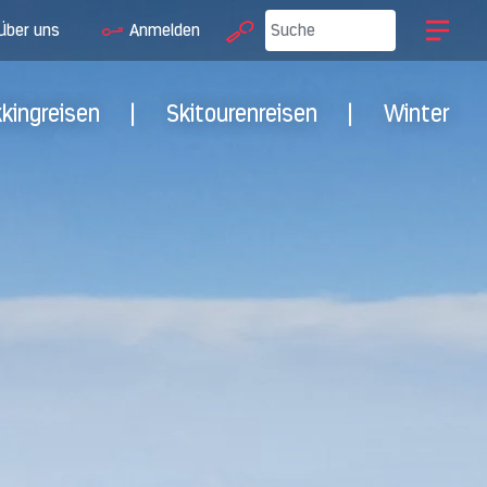
Über uns
Anmelden
kkingreisen
|
Skitourenreisen
|
Winter