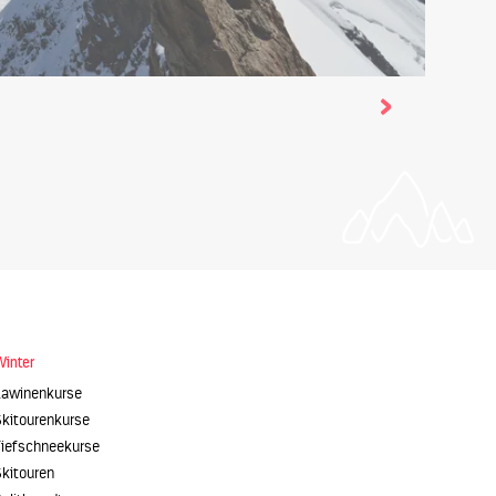
Winter
Lawinenkurse
Skitourenkurse
Tiefschneekurse
Skitouren