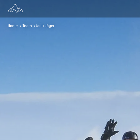
Home
>
Team
> Janik Jäger