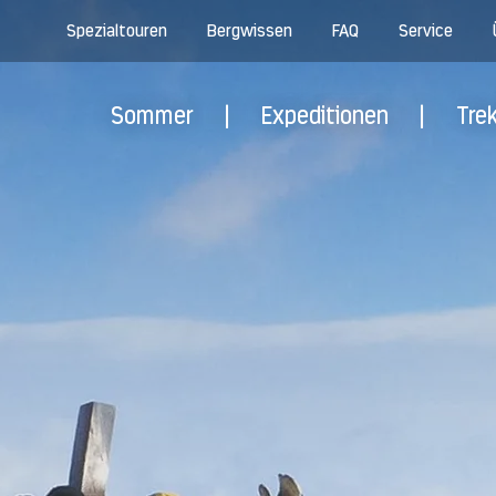
Spezialtouren
Bergwissen
FAQ
Service
Sommer
|
Expeditionen
|
Tre