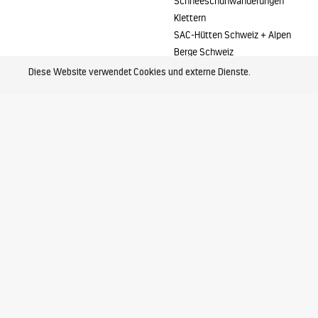
Schneeschuhwanderungen
Klettern
SAC-Hütten Schweiz + Alpen
Berge Schweiz
Diese Website verwendet Cookies und externe Dienste.
Kontakt
Berg + Tal AG
Alpinschule
Platz 6 | CH-6039 Root D4
Schweiz
Tel. +41 41 450 44 25
info@bergundtal.ch
Büro - Öffnungszeiten
Montag - Freitag
09:00 - 12:00 Uhr