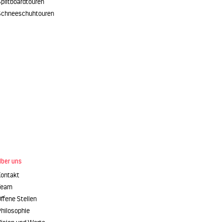
plitboardtouren
Schneeschuhtouren
Über uns
Kontakt
Team
ffene Stellen
hilosophie