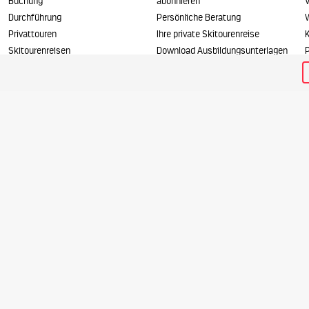
Buchung
abonnieren
Durchführung
Persönliche Beratung
Privattouren
Ihre private Skitourenreise
Skitourenreisen
Download Ausbildungsunterlagen
P
Unterkunft
Versicherungsschutz