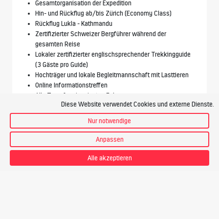
Gesamtorganisation der Expedition
Hin- und Rückflug ab/bis Zürich (Economy Class)
Rückflug Lukla - Kathmandu
Zertifizierter Schweizer Bergführer während der
gesamten Reise
Lokaler zertifizierter englischsprechender Trekkingguide
(3 Gäste pro Guide)
Hochträger und lokale Begleitmannschaft mit Lasttieren
Online Informationstreffen
Alle Transfers in privaten Fahrzeugen
Diese Website verwendet Cookies und externe Dienste.
Permits
3 Nächte im Doppelzimmer im Hotel in Kathmandu
Nur notwendige
12 Nächte im Doppelzimmer in freundlichen Guesthouses
6 Nächte im Zelt am Berg
Anpassen
Mahlzeiten gemäss Detailprogramm
CO2-Klimaschutzbeitrag der Reise durch die Investition
Alle akzeptieren
in ein Klimaschutzprojekt von «
myclimate
»
Leistungen nicht inbegriffen
Persönliche Ausrüstung & Ausgaben
Versicherungen
Nepal Visum (50 USD für 30 Tage)